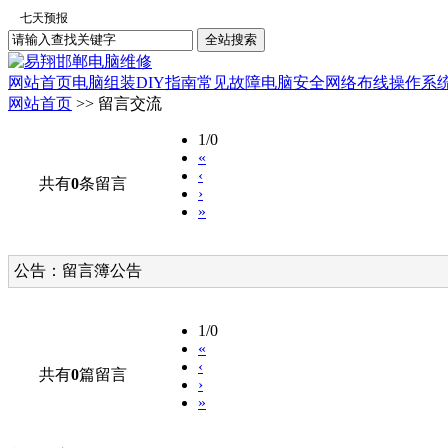
网站首页
电脑组装
DIY指南
常见故障
电脑安全
网络布线
操作系
网站首页
>> 留言交流
1/0
«
‹
共有
0
条留言
›
»
公告：留言簿公告
1/0
«
‹
共有
0
篇留言
›
»